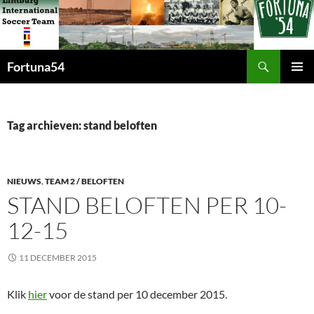
Zoeken
Fortuna54
GA
PRIMAI
NAAR
MENU
DE
INHOUD
Tag archieven: stand beloften
NIEUWS
,
TEAM 2 / BELOFTEN
STAND BELOFTEN PER 10-
12-15
11 DECEMBER 2015
Klik
hier
voor de stand per 10 december 2015.