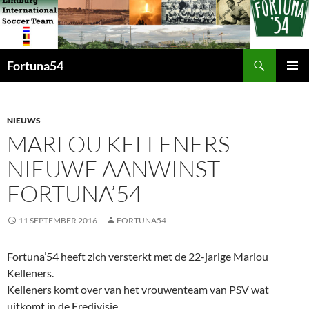
Zoeken
Fortuna54
GA
PRIMAI
NAAR
MENU
DE
INHOUD
NIEUWS
MARLOU KELLENERS
NIEUWE AANWINST
FORTUNA’54
11 SEPTEMBER 2016
FORTUNA54
Fortuna’54 heeft zich versterkt met de 22-jarige Marlou
Kelleners.
Kelleners komt over van het vrouwenteam van PSV wat
uitkomt in de Eredivisie.