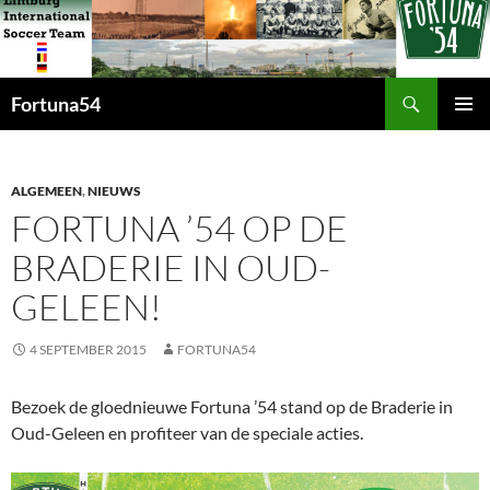
Zoeken
Fortuna54
GA
PRIMAI
NAAR
MENU
DE
INHOUD
ALGEMEEN
,
NIEUWS
FORTUNA ’54 OP DE
BRADERIE IN OUD-
GELEEN!
4 SEPTEMBER 2015
FORTUNA54
Bezoek de gloednieuwe Fortuna ’54 stand op de Braderie in
Oud-Geleen en profiteer van de speciale acties.