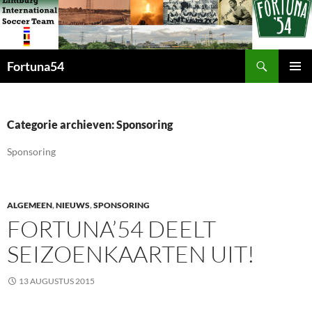
Zoeken
Fortuna54
GA
PRIMAI
NAAR
MENU
DE
INHOUD
Categorie archieven: Sponsoring
Sponsoring
ALGEMEEN
,
NIEUWS
,
SPONSORING
FORTUNA’54 DEELT
SEIZOENKAARTEN UIT!
13 AUGUSTUS 2015